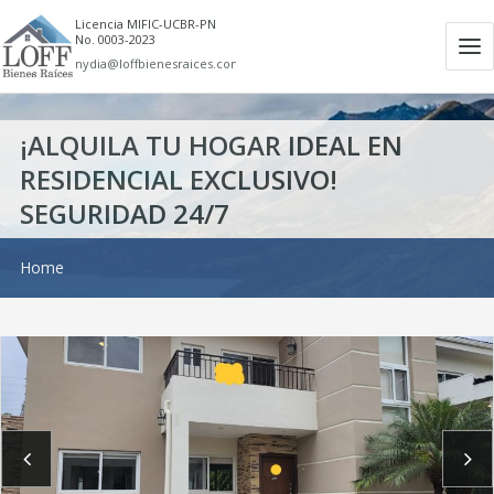
Licencia MIFIC-UCBR-PN
No. 0003-2023
Ab
nydia@loffbienesraices.com
m
¡ALQUILA TU HOGAR IDEAL EN
RESIDENCIAL EXCLUSIVO!
SEGURIDAD 24/7
Home