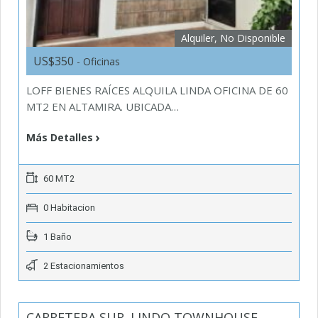
Alquiler, No Disponible
US$350
- Oficinas
LOFF BIENES RAÍCES ALQUILA LINDA OFICINA DE 60
MT2 EN ALTAMIRA. UBICADA…
Más Detalles
60 MT2
0 Habitacion
1 Baño
2 Estacionamientos
CARRETERA SUR. LINDO TOWNHOUSE