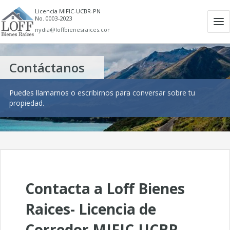
Licencia MIFIC-UCBR-PN
No. 0003-2023
Ab
nydia@loffbienesraices.com
m
Contáctanos
Puedes llamarnos o escribirnos para conversar sobre tu
propiedad.
Contacta a Loff Bienes
Raices- Licencia de
Corredor MIFIC-UCBR-