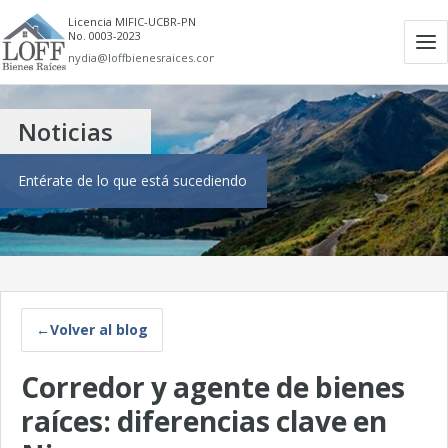
Licencia MIFIC-UCBR-PN
No. 0003-2023
Ab
nydia@loffbienesraices.com
m
Noticias
Entérate de lo que está sucediendo
←
Volver al blog
Corredor y agente de bienes
raíces: diferencias clave en