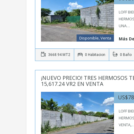
LOFF BI
HERMOS
UNA…
Disponible, Venta
Más De
3668.94 MT2
0 Habitacion
0 Baño
¡NUEVO PRECIO! TRES HERMOSOS 
15,617.24 VR2 EN VENTA
US$78
LOFF BI
HERMOS
VENTA,