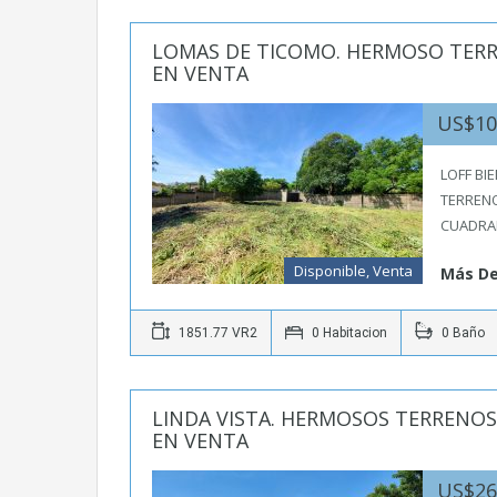
LOMAS DE TICOMO. HERMOSO TERRE
EN VENTA
US$10
LOFF BI
TERRENO
CUADRA
Disponible, Venta
Más De
1851.77 VR2
0 Habitacion
0 Baño
LINDA VISTA. HERMOSOS TERRENOS
EN VENTA
US$26