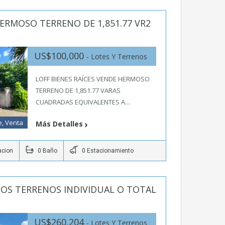
ERMOSO TERRENO DE 1,851.77 VR2
US$100,000
- Lotes Y Terrenos
LOFF BIENES RAÍCES VENDE HERMOSO
TERRENO DE 1,851.77 VARAS
CUADRADAS EQUIVALENTES A…
e, Venta
Más Detalles
acion
0 Baño
0 Estacionamiento
SOS TERRENOS INDIVIDUAL O TOTAL
US$260,204
- Lotes Y Terrenos