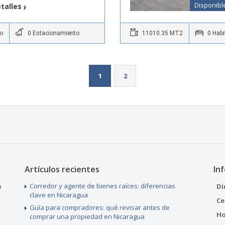
Disponibl
talles
o
0 Estacionamiento
11010.35 MT2
0 Habi
1
2
Artículos recientes
In
Corredor y agente de bienes raíces: diferencias
a
Di
clave en Nicaragua
Ce
Guía para compradores: qué revisar antes de
Ho
comprar una propiedad en Nicaragua