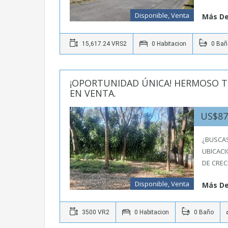
Disponible, Venta
Más De
15,617.24 VRS2
0 Habitacion
0 Bañ
¡OPORTUNIDAD ÚNICA! HERMOSO T
EN VENTA.
US$87
¿BUSCA
UBICACI
DE CREC
Disponible, Venta
Más De
3500 VR2
0 Habitacion
0 Baño