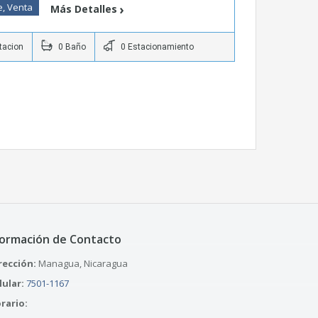
e, Venta
Más Detalles
tacion
0 Baño
0 Estacionamiento
formación de Contacto
rección:
Managua, Nicaragua
lular:
7501-1167
rario: