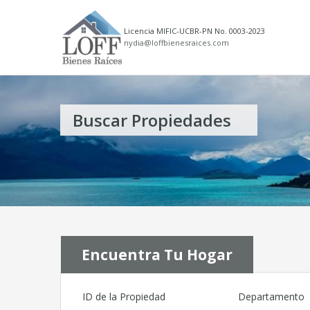
Licencia MIFIC-UCBR-PN No. 0003-2023
nydia@loffbienesraices.com
Buscar Propiedades
Encuentra Tu Hogar
ID de la Propiedad
Departamento