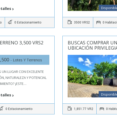
Disponibl
talles
o
0 Estacionamiento
3500 VRS2
0 Habitac
ERRENO 3,500 VRS2
BUSCAS COMPRAR UN
UBICACIÓN PRIVILEGI
,500
- Lotes Y Terrenos
S UN LUGAR CON EXCELENTE
ÓN, NATURALEZA Y POTENCIAL
IMIENTO? ¡ESTE…
Disponibl
talles
0 Estacionamiento
1,851.77 VR2
0 Habit