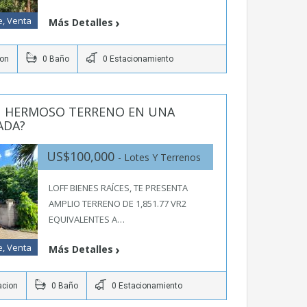
e, Venta
Más Detalles
ion
0 Baño
0 Estacionamiento
 HERMOSO TERRENO EN UNA
ADA?
US$100,000
- Lotes Y Terrenos
LOFF BIENES RAÍCES, TE PRESENTA
AMPLIO TERRENO DE 1,851.77 VR2
EQUIVALENTES A…
e, Venta
Más Detalles
acion
0 Baño
0 Estacionamiento