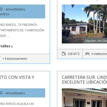
00
- Amueblados,
mentos
ENES RAÍCES, TE PRESENTA
PARTAMENTO DE 1 HABITACIÓN
ILER …
Alquiler, No Di
talles
338 MT2
3 Habitacio
1 Estacionamiento
TO CON VISTA Y
CARRETERA SUR. LI
EXCELENTE UBICACIÓ
00
- Amueblados
ENES RAÍCES ALQUILA UN