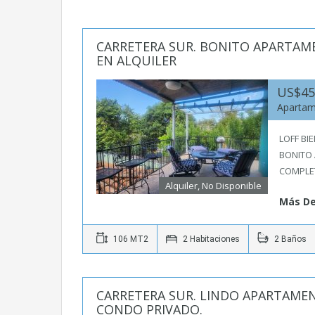
CARRETERA SUR. BONITO APARTA
EN ALQUILER
US$4
Aparta
LOFF BI
BONITO 
COMPLE
Alquiler, No Disponible
Más De
106 MT2
2 Habitaciones
2 Baños
CARRETERA SUR. LINDO APARTAMEN
CONDO PRIVADO.