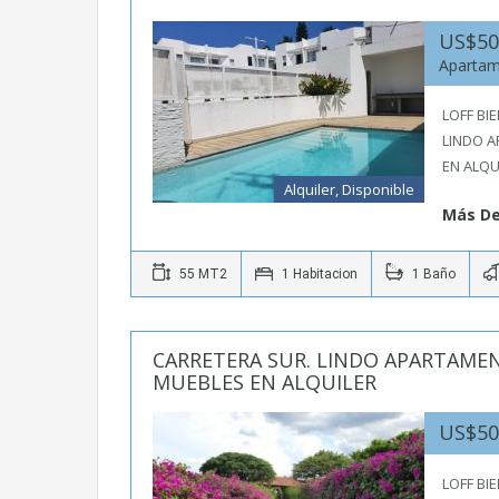
US$5
Aparta
LOFF BI
LINDO A
EN ALQU
Alquiler, Disponible
Más De
55 MT2
1 Habitacion
1 Baño
CARRETERA SUR. LINDO APARTAMEN
MUEBLES EN ALQUILER
US$5
LOFF BI