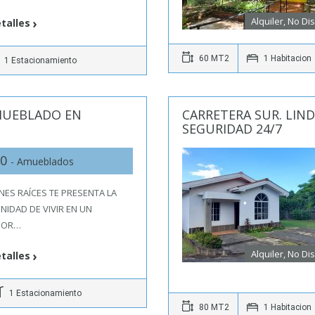
Alquiler, No Di
talles
60 MT2
1 Habitacion
1 Estacionamiento
MUEBLADO EN
CARRETERA SUR. LI
SEGURIDAD 24/7
50
- Amueblados
ENES RAÍCES TE PRESENTA LA
IDAD DE VIVIR EN UN
DOR…
Alquiler, No Di
talles
1 Estacionamiento
80 MT2
1 Habitacion