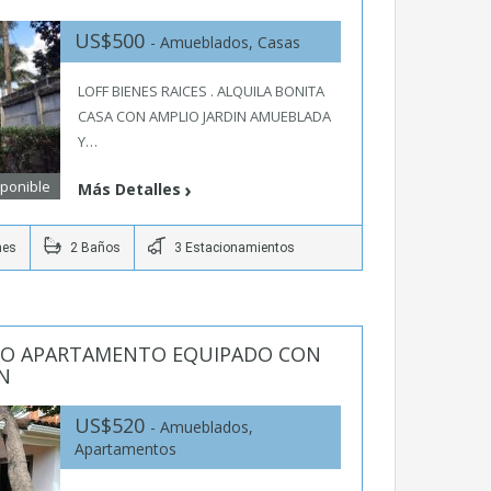
US$500
- Amueblados, Casas
LOFF BIENES RAICES . ALQUILA BONITA
CASA CON AMPLIO JARDIN AMUEBLADA
Y…
sponible
Más Detalles
nes
2 Baños
3 Estacionamientos
NDO APARTAMENTO EQUIPADO CON
N
US$520
- Amueblados,
Apartamentos