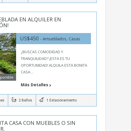
BLADA EN ALQUILER EN
EÓN!
US$450
- Amueblados, Casas
¿BUSCAS COMODIDAD Y
TRANQUILIDAD? ¡ESTA ES TU
OPORTUNIDAD! ALQUILA ESTA BONITA
CASA…
sponible
Más Detalles
nes
2 Baños
1 Estacionamiento
ITA CASA CON MUEBLES O SIN
R.