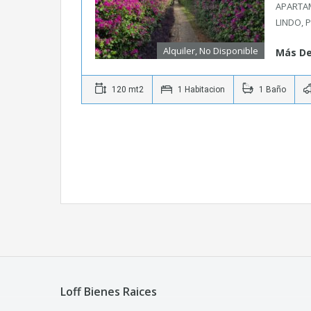
APARTA
LINDO, 
Alquiler, No Disponible
Más De
120 mt2
1 Habitacion
1 Baño
Loff Bienes Raices