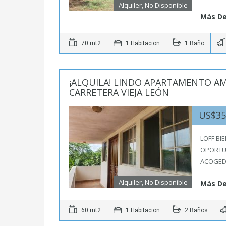
Alquiler, No Disponible
Más De
70 mt2
1 Habitacion
1 Baño
¡ALQUILA! LINDO APARTAMENTO A
CARRETERA VIEJA LEÓN
US$3
LOFF BI
OPORTUN
ACOGE
Alquiler, No Disponible
Más De
60 mt2
1 Habitacion
2 Baños