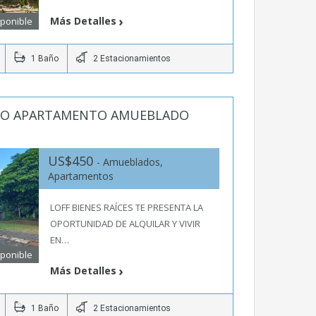
Más Detalles
sponible
1 Baño
2 Estacionamientos
NDO APARTAMENTO AMUEBLADO
US$450
- Amueblados,
Apartamentos
LOFF BIENES RAÍCES TE PRESENTA LA
OPORTUNIDAD DE ALQUILAR Y VIVIR
EN…
sponible
Más Detalles
1 Baño
2 Estacionamientos