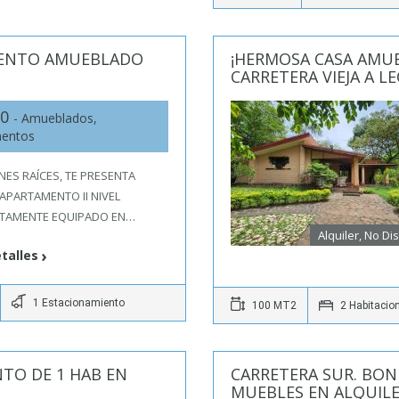
MENTO AMUEBLADO
¡HERMOSA CASA AMUE
CARRETERA VIEJA A L
50
- Amueblados,
mentos
ENES RAÍCES, TE PRESENTA
APARTAMENTO II NIVEL
TAMENTE EQUIPADO EN…
Alquiler, No Di
talles
1 Estacionamiento
100 MT2
2 Habitacio
TO DE 1 HAB EN
CARRETERA SUR. BON
MUEBLES EN ALQUILE