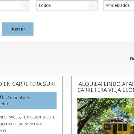
Todos
Amueblados
O
 EN CARRETERA SUR!
¡ALQUILA! LINDO A
CARRETERA VIEJA LEÓ
00
- Amueblados,
mentos
ENES RAICES, TE PRESENTA ESTE
MENTO IDEAL PARA UNA
A O …