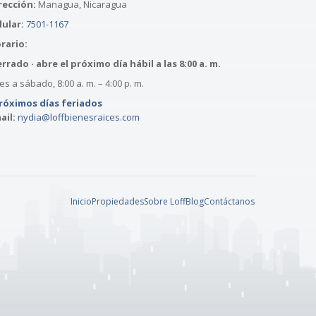
rección:
Managua, Nicaragua
lular:
7501-1167
rario:
rrado · abre el próximo día hábil a las 8:00 a. m.
s a sábado, 8:00 a. m. – 4:00 p. m.
róximos días feriados
ail:
nydia@loffbienesraices.com
Inicio
Propiedades
Sobre Loff
Blog
Contáctanos