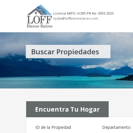
Licencia MIFIC-UCBR-PN No. 0003-2023
nydia@loffbienesraices.com
Buscar Propiedades
Encuentra Tu Hogar
ID de la Propiedad
Departamento