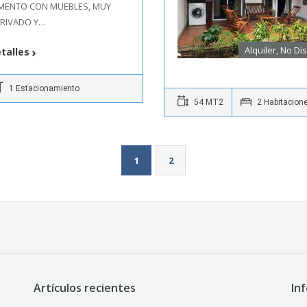
MENTO CON MUEBLES, MUY
PRIVADO Y…
Alquiler, No Di
talles
1 Estacionamiento
54 MT2
2 Habitacion
1
2
Artículos recientes
In