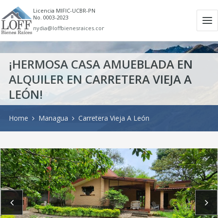
Licencia MIFIC-UCBR-PN
No. 0003-2023
Ab
nydia@loffbienesraices.com
m
¡HERMOSA CASA AMUEBLADA EN
ALQUILER EN CARRETERA VIEJA A
LEÓN!
Home
Managua
Carretera Vieja A León