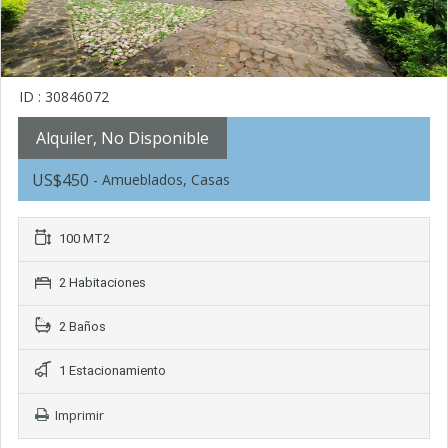
ID : 30846072
Alquiler, No Disponible
US$450
- Amueblados, Casas
100 MT2
2 Habitaciones
2 Baños
1 Estacionamiento
Imprimir