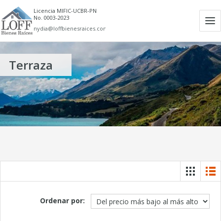
Licencia MIFIC-UCBR-PN
No. 0003-2023
Ab
nydia@loffbienesraices.com
m
Terraza
Ordenar por: