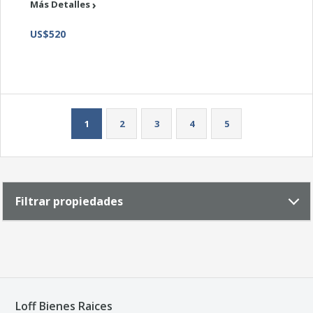
Más Detalles
US$520
1
2
3
4
5
Filtrar propiedades
Loff Bienes Raices