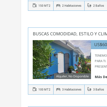
150 MT2
2 Habitaciones
2 Baños
BUSCAS COMODIDAD, ESTILO Y CLI
US$6
TENEMO
PARA TI.
PRESEN
Alquiler, No Disponible
Más De
100 MT2
3 Habitaciones
3 Baños