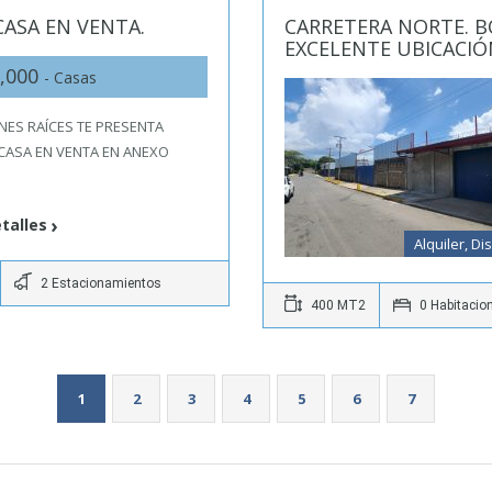
CASA EN VENTA.
CARRETERA NORTE. B
EXCELENTE UBICACIÓ
,000
- Casas
ENES RAÍCES TE PRESENTA
CASA EN VENTA EN ANEXO
talles
Alquiler, Di
2 Estacionamientos
400 MT2
0 Habitacio
1
2
3
4
5
6
7