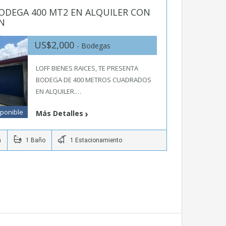
ODEGA 400 MT2 EN ALQUILER CON
N
US$2,000
- Bodegas
LOFF BIENES RAICES, TE PRESENTA
BODEGA DE 400 METROS CUADRADOS
EN ALQUILER.…
sponible
Más Detalles
n
1 Baño
1 Estacionamiento