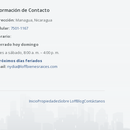
formación de Contacto
rección:
Managua, Nicaragua
lular:
7501-1167
rario:
errado hoy domingo
s a sábado, 8:00 a. m. – 4:00 p. m.
róximos días feriados
ail:
nydia@loffbienesraices.com
Inicio
Propiedades
Sobre Loff
Blog
Contáctanos