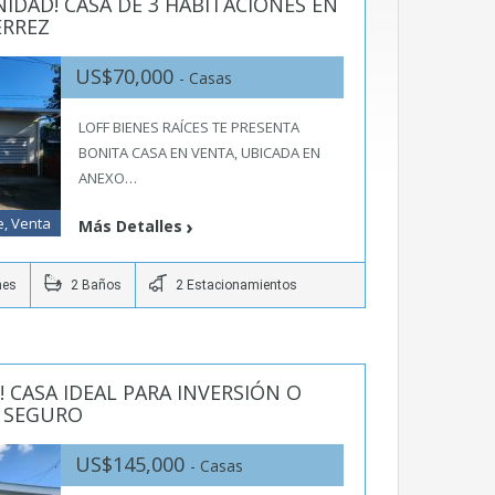
IDAD! CASA DE 3 HABITACIONES EN
ERREZ
US$70,000
- Casas
LOFF BIENES RAÍCES TE PRESENTA
BONITA CASA EN VENTA, UBICADA EN
ANEXO…
e, Venta
Más Detalles
nes
2 Baños
2 Estacionamientos
! CASA IDEAL PARA INVERSIÓN O
L SEGURO
US$145,000
- Casas