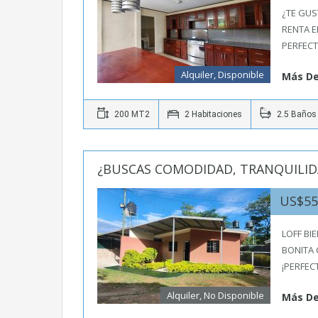
¿TE GUS
RENTA 
PERFEC
Alquiler, Disponible
Más De
200 MT2
2 Habitaciones
2.5 Baños
¿BUSCAS COMODIDAD, TRANQUILID
US$5
LOFF BI
BONITA 
¡PERFEC
Alquiler, No Disponible
Más De