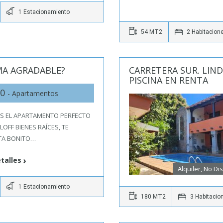
1 Estacionamiento
54 MT2
2 Habitacion
MA AGRADABLE?
CARRETERA SUR. LIN
PISCINA EN RENTA
00
- Apartamentos
S EL APARTAMENTO PERFECTO
 LOFF BIENES RAÍCES, TE
TA BONITO…
talles
Alquiler, No Di
1 Estacionamiento
180 MT2
3 Habitacio