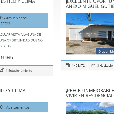
ESTILO Y CLIMA
¡EXCELENTE OPORTUN
ANEXO MIGUEL GUTI
00
- Amueblados,
mentos
CULAR VISTA A LAGUNA DE
 ¡UNA OPORTUNIDAD QUE NO
S DEJAR…
Disponibl
talles
140 MT2
3 Habitacio
1 Estacionamiento
ILO Y CLIMA
¡PRECIO INMEJORABLE
VIVIR EN RESIDENCIA
00
- Apartamentos