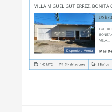
VILLA MIGUEL GUTIERREZ. BONITA 
US$70
LOFF BI
BONITA 
VILLA…
Disponible, Venta
Más De
140 MT2
3 Habitaciones
2 Baños