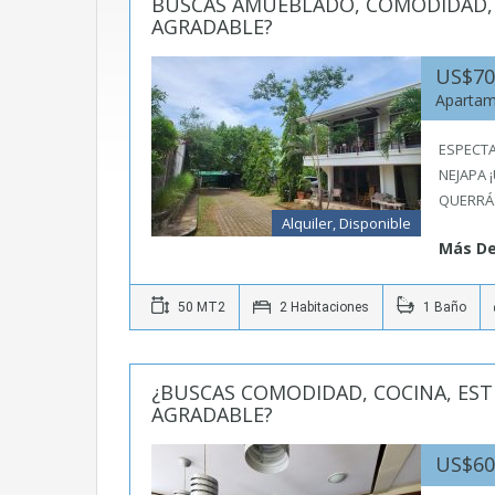
raíces
BUSCAS AMUEBLADO, COMODIDAD, 
AGRADABLE?
en
US$7
Nicaragua
Aparta
ESPECTA
NEJAPA
QUERRÁ
Alquiler, Disponible
Más De
50 MT2
2 Habitaciones
1 Baño
¿BUSCAS COMODIDAD, COCINA, EST
AGRADABLE?
US$6