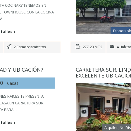
TA COCINAR? TENEMOS EN
EL TOWNHOUSE CON LA COCINA
TA…
Disponibl
talles
2 Estacionamientos
277.23 MT2
4 Habita
AD Y UBICACIÓN?
CARRETERA SUR. LI
EXCELENTE UBICACIÓ
50
- Casas
ENES RAICES TE PRESENTA
CASA EN CARRETERA SUR.
TA PARA…
talles
Alquiler, No Di