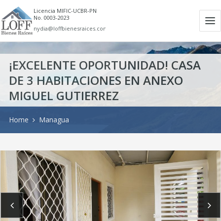
Licencia MIFIC-UCBR-PN
No. 0003-2023
Ab
nydia@loffbienesraices.com
m
¡EXCELENTE OPORTUNIDAD! CASA
DE 3 HABITACIONES EN ANEXO
MIGUEL GUTIERREZ
Home
Managua