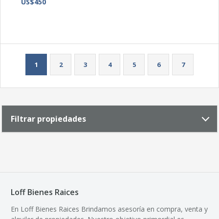
US$450
1
2
3
4
5
6
7
Filtrar propiedades
Loff Bienes Raices
En Loff Bienes Raices Brindamos asesoría en compra, venta y