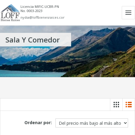
Licencia MIFIC-UCBR-PN
No. 0003-2023
Ab
nydia@loffbienesraices.com
m
Sala Y Comedor
Ordenar por: