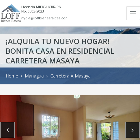
Licencia MIFIC-UCBR-PN
No. 0003-2023
Ab
nydia@loffbienesraices.com
m
¡ALQUILA TU NUEVO HOGAR!
BONITA CASA EN RESIDENCIAL
CARRETERA MASAYA
Home
Managua
Carretera A Masaya