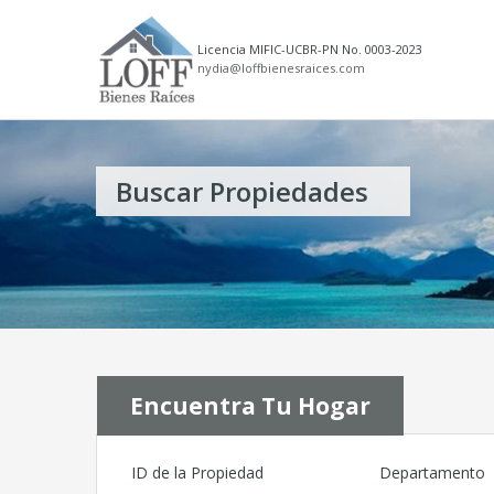
Licencia MIFIC-UCBR-PN No. 0003-2023
nydia@loffbienesraices.com
Buscar Propiedades
Encuentra Tu Hogar
ID de la Propiedad
Departamento