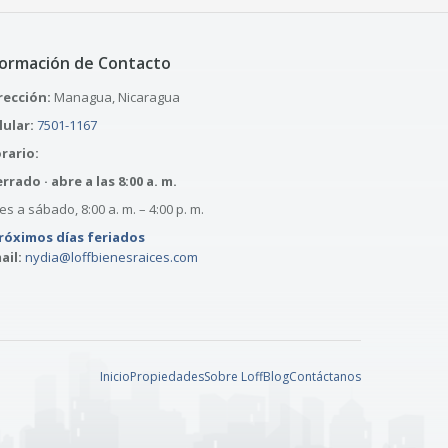
formación de Contacto
rección:
Managua, Nicaragua
lular:
7501-1167
rario:
rrado · abre a las 8:00 a. m.
s a sábado, 8:00 a. m. – 4:00 p. m.
róximos días feriados
ail:
nydia@loffbienesraices.com
Inicio
Propiedades
Sobre Loff
Blog
Contáctanos