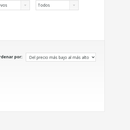
evos
Todos
rdenar por: