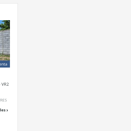
enta
 VR2
TRES
les