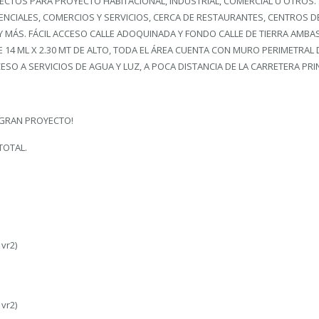
CTOS PARA PROYECTO HABITACIONAL, INDUSTRIAL, COMERCIAL U OTROS. 
ENCIALES, COMERCIOS Y SERVICIOS, CERCA DE RESTAURANTES, CENTROS D
MÁS. FÁCIL ACCESO CALLE ADOQUINADA Y FONDO CALLE DE TIERRA AMBA
 14 ML X 2.30 MT DE ALTO, TODA EL ÁREA CUENTA CON MURO PERIMETRAL 
CESO A SERVICIOS DE AGUA Y LUZ, A POCA DISTANCIA DE LA CARRETERA PRI
 GRAN PROYECTO!
TOTAL.
vr2)
vr2)