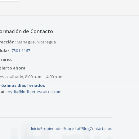
formación de Contacto
rección:
Managua, Nicaragua
lular:
7501-1167
rario:
bierto ahora
s a sábado, 8:00 a. m. – 4:00 p. m.
róximos días feriados
ail:
nydia@loffbienesraices.com
Inicio
Propiedades
Sobre Loff
Blog
Contáctanos