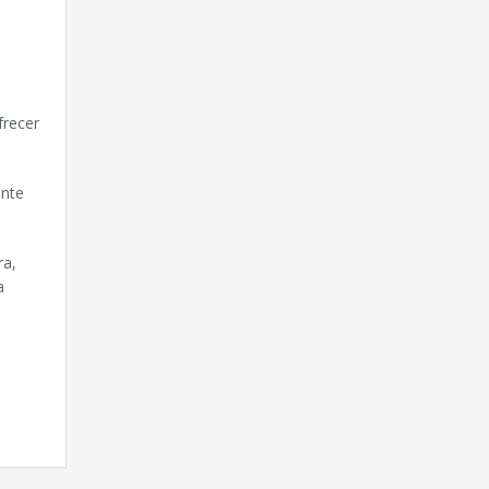
frecer
ente
ra,
a