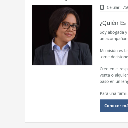
Celular : 7
¿Quién Es
Soy abogada y 
un acompañamie
Mi misión es br
tome decisione
Creo en el res
venta o alquile
paso en un leng
Para una famil
Conocer m