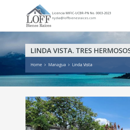
Licencia MIFIC-UCBR-PN No. 0003-2023
nydia@loffbienesraices.com
LINDA VISTA. TRES HERMOSO
Home
Managua
Linda Vista