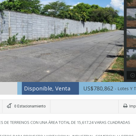
Disponible, Venta
US$780,862
- Lotes Y 
Imp
0 Estacionamiento
ES DE TERRENOS CON UNA ÁREA TOTAL DE 15,617.24 VARAS CUADRADAS