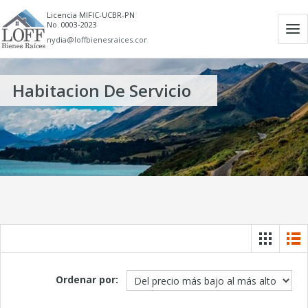
Licencia MIFIC-UCBR-PN
No. 0003-2023
Ab
nydia@loffbienesraices.com
m
Habitacion De Servicio
Ordenar por: