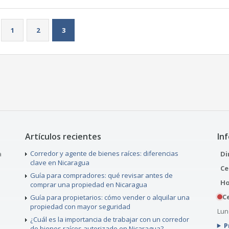
1
2
3
Artículos recientes
In
Corredor y agente de bienes raíces: diferencias
a
Di
clave en Nicaragua
Ce
Guía para compradores: qué revisar antes de
Ho
comprar una propiedad en Nicaragua
C
Guía para propietarios: cómo vender o alquilar una
propiedad con mayor seguridad
Lune
¿Cuál es la importancia de trabajar con un corredor
P
de bienes raíces autorizado en Nicaragua?