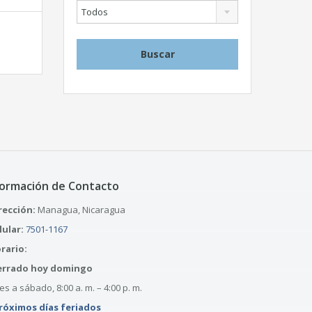
Todos
formación de Contacto
rección:
Managua, Nicaragua
lular:
7501-1167
rario:
errado hoy domingo
s a sábado, 8:00 a. m. – 4:00 p. m.
róximos días feriados