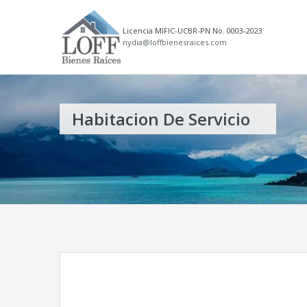
Licencia MIFIC-UCBR-PN No. 0003-2023
nydia@loffbienesraices.com
Habitacion De Servicio