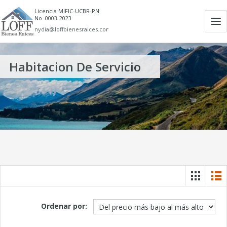
Licencia MIFIC-UCBR-PN
No. 0003-2023
Ab
nydia@loffbienesraices.com
m
Habitacion De Servicio
Ordenar por: