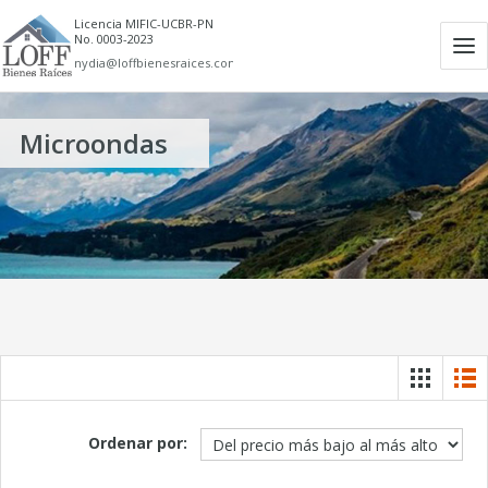
Licencia MIFIC-UCBR-PN
No. 0003-2023
Ab
nydia@loffbienesraices.com
m
Microondas
Ordenar por: