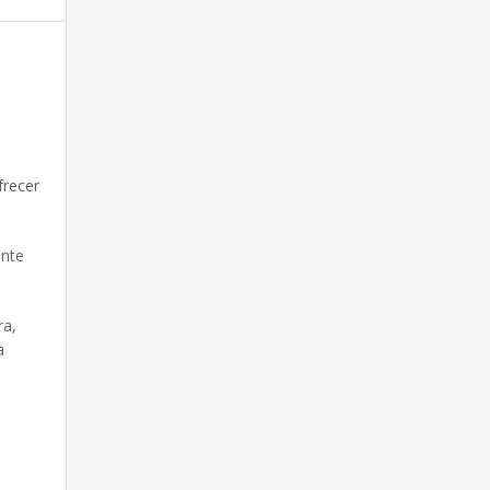
frecer
ente
ra,
a