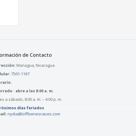
formación de Contacto
rección:
Managua, Nicaragua
lular:
7501-1167
rario:
rrado · abre a las 8:00 a. m.
s a sábado, 8:00 a. m. – 4:00 p. m.
róximos días feriados
ail:
nydia@loffbienesraices.com