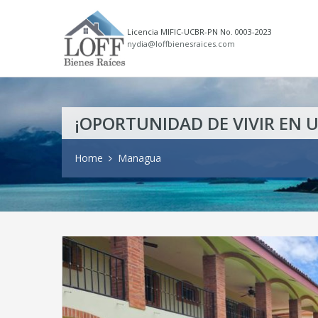
Licencia MIFIC-UCBR-PN No. 0003-2023
nydia@loffbienesraices.com
¡OPORTUNIDAD DE VIVIR EN 
Home
Managua