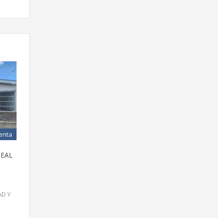
enta
DEAL
AD Y