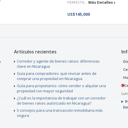
0
PERFECTA…
Más Detalles
US$145,000
Artículos recientes
In
Corredor y agente de bienes raíces: diferencias
a
Di
clave en Nicaragua
Ce
Guía para compradores: qué revisar antes de
Ho
comprar una propiedad en Nicaragua
Ce
Guía para propietarios: cómo vender o alquilar una
propiedad con mayor seguridad
Lune
¿Cuál es la importancia de trabajar con un corredor
P
de bienes raíces autorizado en Nicaragua?
Em
5 consejos para una transacción inmobiliaria más
segura