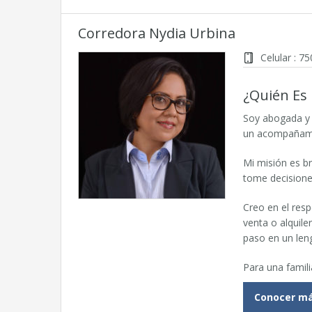
Corredora Nydia Urbina
Celular : 7
¿Quién Es
Soy abogada y 
un acompañamie
Mi misión es br
tome decisione
Creo en el res
venta o alquile
paso en un leng
Para una famil
Conocer m