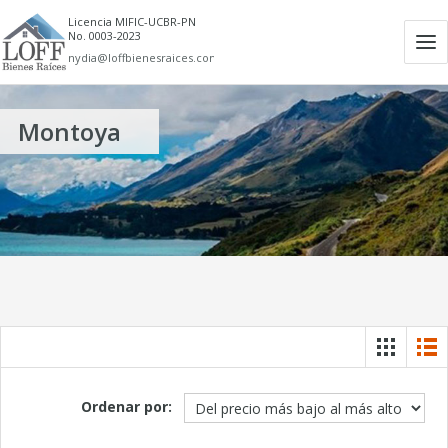
Licencia MIFIC-UCBR-PN
No. 0003-2023
Ab
nydia@loffbienesraices.com
m
Montoya
Ordenar por: