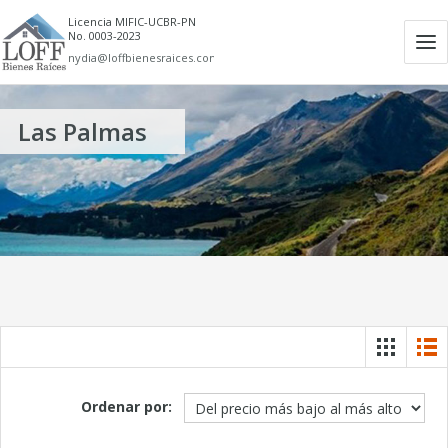
Licencia MIFIC-UCBR-PN
No. 0003-2023
Ab
nydia@loffbienesraices.com
m
Las Palmas
Ordenar por: